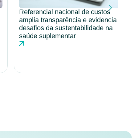
Referencial nacional de custos
Por
amplia transparência e evidencia
amp
desafios da sustentabilidade na
cul
saúde suplementar
hos