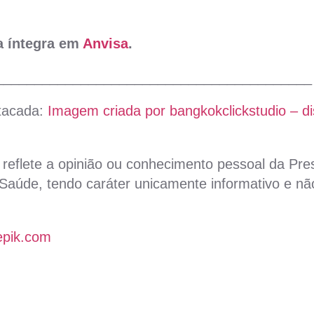
na íntegra em
Anvisa
.
_________________________________________
tacada:
Imagem criada por bangkokclickstudio – d
reflete a opinião ou conhecimento pessoal da Pres
aúde, tendo caráter unicamente informativo e não
epik.com