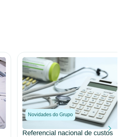
Novidades do Grupo
No
Referencial nacional de custos
Por