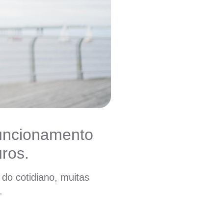
funcionamento
uros.
do cotidiano, muitas
.