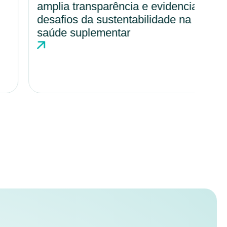
amplia transparência e evidencia
amp
desafios da sustentabilidade na
cul
saúde suplementar
hos