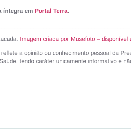
na íntegra em
Portal Terra
.
_________________________________________
tacada:
Imagem criada por Musefoto – disponível 
reflete a opinião ou conhecimento pessoal da Pres
aúde, tendo caráter unicamente informativo e não