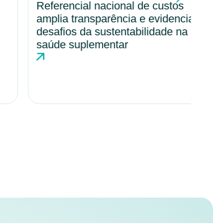
Referencial nacional de custos
Por
amplia transparência e evidencia
amp
desafios da sustentabilidade na
cul
saúde suplementar
hos