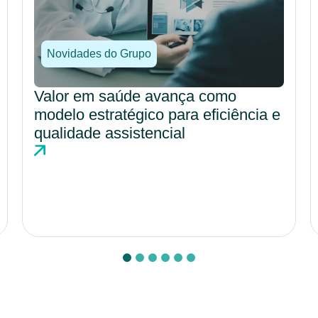
Novidades do Grupo
DRG fortalece gestão hospitalar
com análise estruturada e maior
previsibilidade