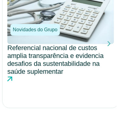
Novidades do Grupo
No
Referencial nacional de custos
Por
amplia transparência e evidencia
amp
desafios da sustentabilidade na
cul
saúde suplementar
hos