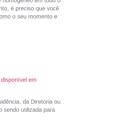
 é homogêneo em todo o
nto, é preciso que você
m como o seu momento e
 disponível em
idência, da Diretoria ou
 sendo utilizada para