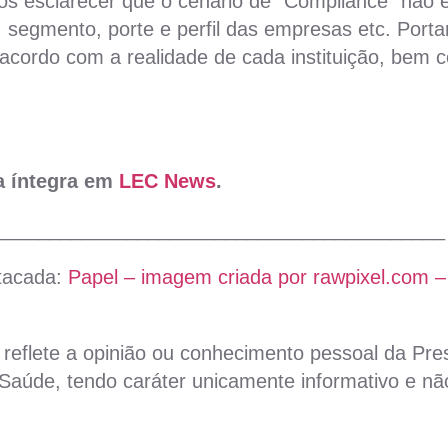
os esclarecer que o cenário de “Compliance” não
, segmento, porte e perfil das empresas etc. Porta
 acordo com a realidade de cada instituição, be
na íntegra em
LEC News
.
_________________________________________
tacada:
Papel – imagem criada por rawpixel.com –
reflete a opinião ou conhecimento pessoal da Pres
aúde, tendo caráter unicamente informativo e não