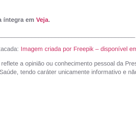
na íntegra em
Veja
.
_________________________________________
tacada:
Imagem criada por Freepik – disponível em
reflete a opinião ou conhecimento pessoal da Pres
aúde, tendo caráter unicamente informativo e não