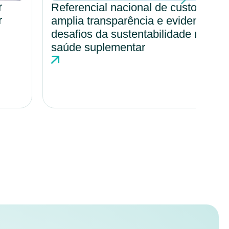
Referencial nacional de custos
Por
amplia transparência e evidencia
amp
desafios da sustentabilidade na
cul
saúde suplementar
hos