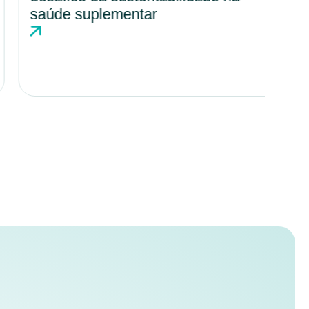
saúde suplementar
hos