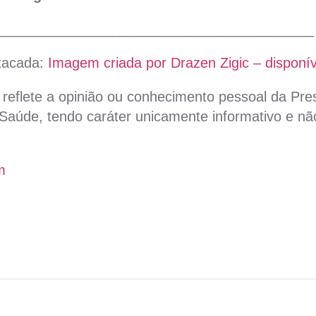
_________________________________________
tacada:
Imagem criada por Drazen Zigic – disponív
reflete a opinião ou conhecimento pessoal da Pres
aúde, tendo caráter unicamente informativo e não
m