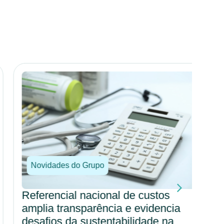
Novidades do Grupo
No
Referencial nacional de custos
Por
amplia transparência e evidencia
amp
desafios da sustentabilidade na
cul