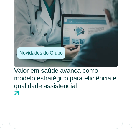
Novidades do Grupo
DRG fortalece gestão hospitalar
com análise estruturada e maior
previsibilidade