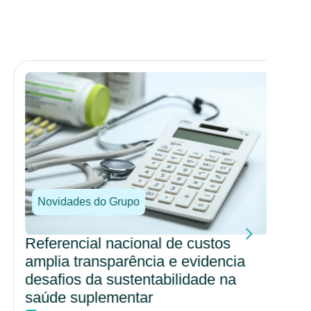
Novidades do Grupo
No
Referencial nacional de custos
Por
amplia transparência e evidencia
amp
desafios da sustentabilidade na
cul
saúde suplementar
hos