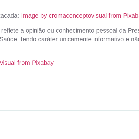
_________________________________________
tacada:
Image by cromaconceptovisual from Pixab
reflete a opinião ou conhecimento pessoal da Pres
aúde, tendo caráter unicamente informativo e não
isual from Pixabay