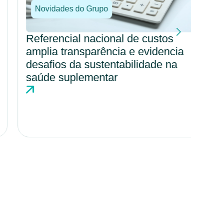
Novidades do Grupo
No
Referencial nacional de custos
Por
amplia transparência e evidencia
amp
desafios da sustentabilidade na
cul
saúde suplementar
hos