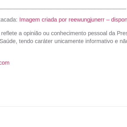
_________________________________________
tacada:
Imagem criada por reewungjunerr – dispon
reflete a opinião ou conhecimento pessoal da Pres
aúde, tendo caráter unicamente informativo e não
.com