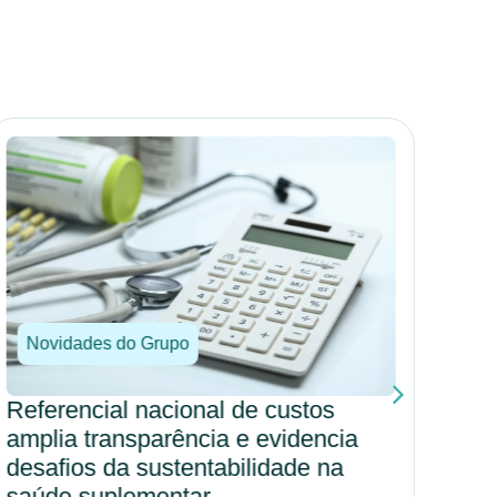
Novidades do Grupo
No
Referencial nacional de custos
Por
amplia transparência e evidencia
amp
desafios da sustentabilidade na
cul
saúde suplementar
hos