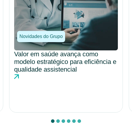
Novidades do Grupo
DRG fortalece gestão hospitalar
com análise estruturada e maior
previsibilidade