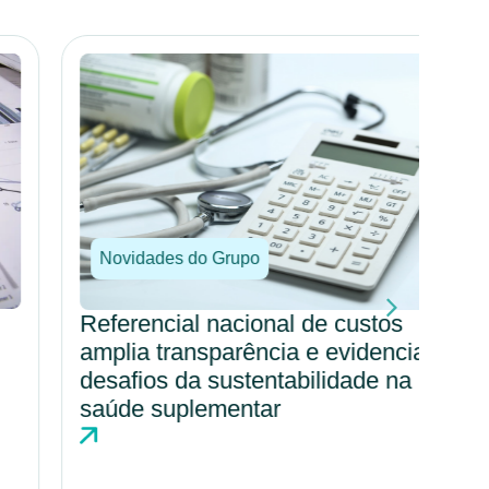
Novidades do Grupo
No
Referencial nacional de custos
Por
amplia transparência e evidencia
amp
desafios da sustentabilidade na
cul
saúde suplementar
hos