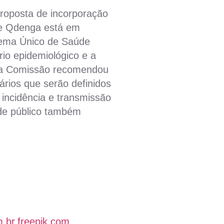
 proposta de incorporação
te Qdenga está em
tema Único de Saúde
rio epidemiológico e a
, a Comissão recomendou
tários que serão definidos
incidência e transmissão
 de público também
 br.freepik.com
.