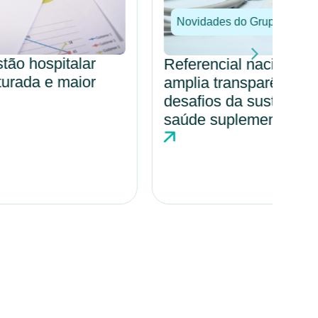
Novidades do Grupo
No
Referencial nacional de custos
Por
amplia transparência e evidencia
amp
desafios da sustentabilidade na
cul
saúde suplementar
hos